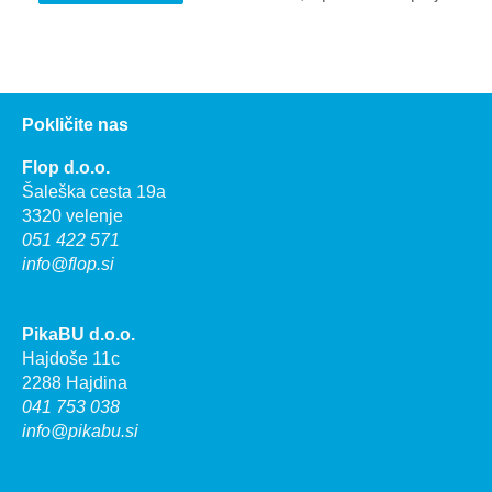
Pokličite nas
Flop d.o.o.
Šaleška cesta 19a
3320 velenje
051 422 571
info@flop.si
PikaBU d.o.o.
Hajdoše 11c
2288 Hajdina
041 753 038
info@pikabu.si