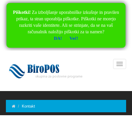
Piškotki!
Za izboljšanje uporabniške izkušnje in pravilen
prikaz, ta stran uporablja piškotke. Piškotki ne morejo
razkriti vaše identitete. Ali se strinjate, da se na vaš
računalnik naložijo piškotki za ta namen?
DA!
Več!
Kontakt